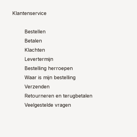
optie
optie
kan
kan
Klantenservice
en
gekozen
gekoze
n
worden
worden
op
op
Bestellen
de
de
ctpagina
Betalen
productpagina
product
Klachten
Levertermijn
Bestelling herroepen
Waar is mijn bestelling
Verzenden
Retourneren en terugbetalen
Veelgestelde vragen