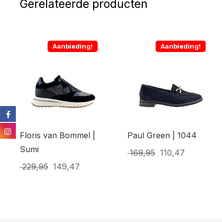
Gerelateerde producten
Aanbieding!
Aanbieding!
Floris van Bommel |
Paul Green | 1044
Sumi
Oorspronkelijke
Huidige
169,95
110,47
Oorspronkelijke
Huidige
prijs
prijs
229,95
149,47
Dit
prod
prijs
prijs
was:
is:
Dit
heef
product
was:
is:
€ 169,95.
€ 110,47.
meer
heeft
€ 229,95.
€ 149,47.
varia
meerdere
Dez