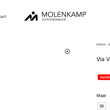
act
Molenkamp
Schoenenmode
Home
/
Via V
Aanbi
Maat
38