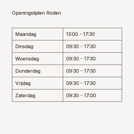
e
optie
optie
kan
kan
Openingstijden Roden
ozen
gekozen
gekoz
den
worden
worde
op
op
de
de
Maandag
13:00 - 17:30
uctpagina
productpagina
produ
Dinsdag
09:30 - 17:30
Woensdag
09:30 - 17:30
Donderdag
09:30 - 17:30
Vrijdag
09:30 - 17:30
Zaterdag
09:30 - 17:00