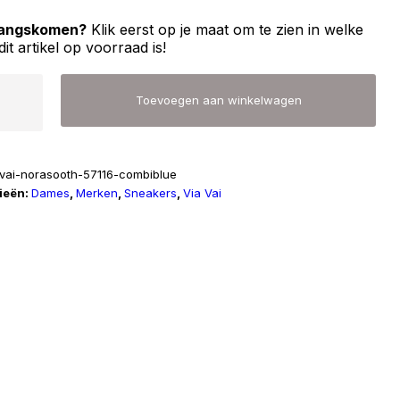
 langskomen?
Klik eerst op je maat om te zien in welke
dit artikel op voorraad is!
Toevoegen aan winkelwagen
avai-norasooth-57116-combiblue
ieën:
Dames
,
Merken
,
Sneakers
,
Via Vai