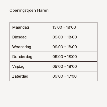
variaties.
opti
Deze
kan
optie
Openingstijden Haren
gek
kan
wor
gekozen
op
worden
de
Maandag
13:00 - 18:00
op
prod
de
Dinsdag
09:00 - 18:00
productpagina
Woensdag
09:00 - 18:00
Donderdag
09:00 - 18:00
Vrijdag
09:00 - 18:00
Zaterdag
09:00 - 17:00