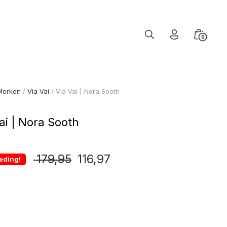
Search
Minicart
0
Toggle
Toggle
Merken
/
Via Vai
/ Via Vai | Nora Sooth
ai | Nora Sooth
Oorspronkelijke
Huidige
179,95
116,97
eding!
prijs
prijs
was:
is:
€ 179,95.
€ 116,97.