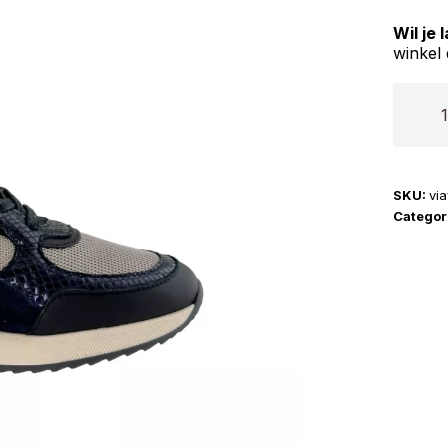
Wil je
winkel 
Via
Vai
|
Nora
SKU:
vi
Sooth
Categor
aantal