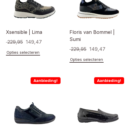
Xsensible | Lima
Floris van Bommel |
Sumi
Oorspronkelijke
Huidige
229,95
149,47
Oorspronkelijke
Huidige
229,95
149,47
prijs
prijs
Dit
Opties selecteren
prijs
prijs
product
was:
is:
Dit
Opties selecteren
heeft
product
was:
is:
€ 229,95.
€ 149,47.
meerdere
heeft
€ 229,95.
€ 149,47.
variaties.
meerde
Aanbieding!
Aanbieding!
Deze
variaties
optie
Deze
kan
optie
gekozen
kan
worden
gekoze
op
worden
de
op
productpagina
de
product