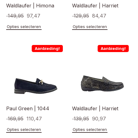
Waldlaufer | Himona
Waldlaufer | Harriet
Oorspronkelijke
Huidige
Oorspronkelijke
Huidige
149,95
97,47
129,95
84,47
prijs
prijs
prijs
prijs
Dit
Dit
Opties selecteren
Opties selecteren
product
product
was:
is:
was:
is:
heeft
heeft
€ 149,95.
€ 97,47.
€ 129,95.
€ 84,47.
meerdere
meerde
Aanbieding!
Aanbieding!
variaties.
variaties
Deze
Deze
optie
optie
kan
kan
gekozen
gekoze
worden
worden
op
op
de
de
productpagina
product
Paul Green | 1044
Waldlaufer | Harriet
Oorspronkelijke
Huidige
Oorspronkelijke
Huidige
169,95
110,47
139,95
90,97
prijs
prijs
prijs
prijs
Dit
Dit
Opties selecteren
Opties selecteren
product
product
was:
is:
was:
is: