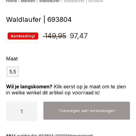
Home
/
Merken
/
Waldlaufer
/ Waldlaufer | 693804
Waldlaufer | 693804
Oorspronkelijke
Huidige
149,95
97,47
Aanbieding!
prijs
prijs
Maat
was:
is:
5.5
€ 149,95.
€ 97,47.
Wil je langskomen?
Klik eerst op je maat om te zien
in welke winkel dit artikel op voorraad is!
Waldlaufer
Toevoegen aan winkelwagen
|
693804
aantal
SKU:
waldlaufer-693804-200001denverzwart