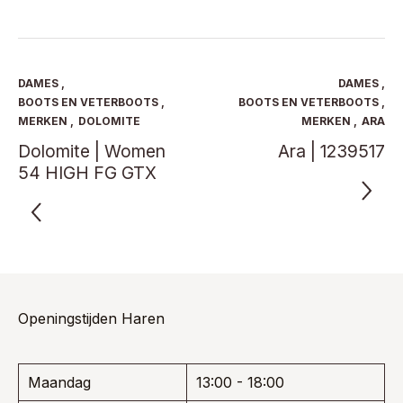
heeft
heeft
€ 169,95.
€ 110,47.
€ 139,95.
€ 90,97.
meerdere
meerde
variaties.
variaties
Deze
Deze
optie
optie
DAMES
,
DAMES
,
kan
kan
BOOTS EN VETERBOOTS
,
BOOTS EN VETERBOOTS
,
gekozen
gekoze
MERKEN
,
DOLOMITE
MERKEN
,
ARA
worden
worden
Dolomite | Women
Ara | 1239517
op
op
54 HIGH FG GTX
de
de
productpagina
product
Openingstijden Haren
Maandag
13:00 - 18:00