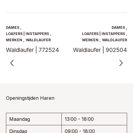
heeft
heeft
€ 229,95.
€ 149,47.
€ 149,95.
€ 97,47.
meerdere
meerde
variaties.
variaties
Deze
Deze
optie
optie
DAMES
,
DAMES
,
kan
kan
LOAFERS | INSTAPPERS
,
LOAFERS | INSTAPPERS
,
gekozen
gekoze
MERKEN
,
WALDLAUFER
MERKEN
,
WALDLAUFER
worden
worden
Waldlaufer | 772524
Waldlaufer | 902504
op
op
de
de
productpagina
product
Openingstijden Haren
Maandag
13:00 - 18:00
Dinsdag
09:00 - 18:00