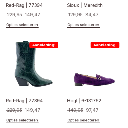
Red-Rag | 77394
Sioux | Meredith
Oorspronkelijke
Huidige
Oorspronkelijke
Huidige
229,95
149,47
129,95
84,47
prijs
prijs
prijs
prijs
Dit
Dit
Opties selecteren
Opties selecteren
product
product
was:
is:
was:
is:
heeft
heeft
€ 229,95.
€ 149,47.
€ 129,95.
€ 84,47.
meerdere
meerde
Aanbieding!
Aanbieding!
variaties.
variaties
Deze
Deze
optie
optie
kan
kan
gekozen
gekoze
worden
worden
op
op
de
de
productpagina
product
Red-Rag | 77394
Hogl | 6-131762
Oorspronkelijke
Huidige
Oorspronkelijke
Huidige
229,95
149,47
149,95
97,47
prijs
prijs
prijs
prijs
Dit
Dit
Opties selecteren
Opties selecteren
product
product
was:
is:
was:
is: