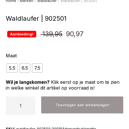
Home
/
Merken
/
Waldlaufer
/ Waldlaufer | 902501
Waldlaufer | 902501
Oorspronkelijke
Huidige
139,95
90,97
Aanbieding!
prijs
prijs
Maat
was:
is:
5.5
6.5
7.5
€ 139,95.
€ 90,97.
Wil je langskomen?
Klik eerst op je maat om te zien
in welke winkel dit artikel op voorraad is!
Waldlaufer
Toevoegen aan winkelwagen
|
902501
aantal
SKU:
waldlaufer-902501-200194denverbuklenotte