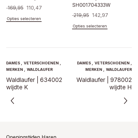
SH001704333W
Oorspronkelijke
Huidige
169,95
110,47
Oorspronkelijke
Huidige
219,95
142,97
prijs
prijs
Dit
Opties selecteren
prijs
prijs
product
was:
is:
Dit
Opties selecteren
heeft
product
was:
is:
€ 169,95.
€ 110,47.
meerdere
heeft
€ 219,95.
€ 142,97.
variaties.
meerde
Deze
variaties
optie
Deze
kan
optie
DAMES
,
VETERSCHOENEN
,
DAMES
,
VETERSCHOENEN
,
gekozen
kan
MERKEN
,
WALDLAUFER
MERKEN
,
WALDLAUFER
worden
gekoze
Waldlaufer | 634002
Waldlaufer | 978002
op
worden
de
wijdte K
wijdte H
op
productpagina
de
product
Openingstijden Haren