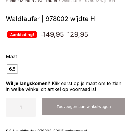
Home
/
Merken
/
Waldlaufer
/ Waldlaufer | 978002 wijdte H
Waldlaufer | 978002 wijdte H
Oorspronkelijke
Huidige
149,95
129,95
Aanbieding!
prijs
prijs
Maat
was:
is:
6.5
€ 149,95.
€ 129,95.
Wil je langskomen?
Klik eerst op je maat om te zien
in welke winkel dit artikel op voorraad is!
Waldlaufer
Toevoegen aan winkelwagen
|
978002
wijdte
SKU:
waldlaufer-978002-200111meloncombi