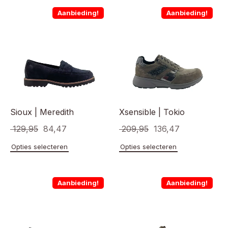
Aanbieding!
Aanbieding!
Sioux | Meredith
Xsensible | Tokio
Oorspronkelijke
Huidige
Oorspronkelijke
Huidige
129,95
84,47
209,95
136,47
prijs
prijs
prijs
prijs
Dit
Dit
Opties selecteren
Opties selecteren
product
product
was:
is:
was:
is:
heeft
heeft
€ 129,95.
€ 84,47.
€ 209,95.
€ 136,47.
meerdere
meerde
Aanbieding!
Aanbieding!
variaties.
variaties
Deze
Deze
optie
optie
kan
kan
gekozen
gekoze