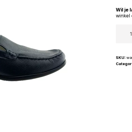
Wil je
winkel 
Waldla
|
Harriet
aantal
SKU:
wa
Categor