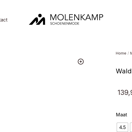
act
Molenkamp
Schoenenmode
Home
/
Waldl
139,
Maat
4.5