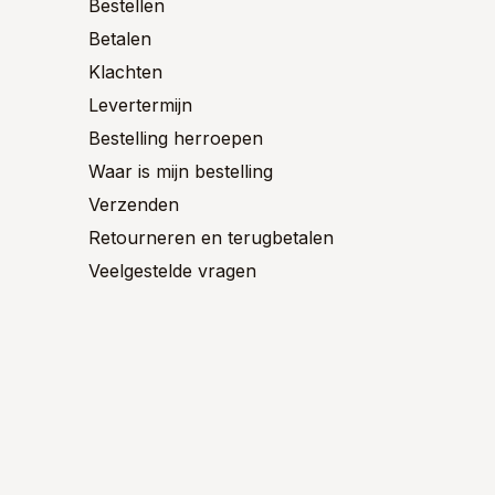
Bestellen
de
de
ctpagina
Betalen
productpagina
product
Klachten
Levertermijn
Bestelling herroepen
Waar is mijn bestelling
Verzenden
Retourneren en terugbetalen
Veelgestelde vragen