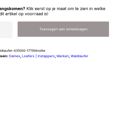
 langskomen?
Klik eerst op je maat om te zien in welke
dit artikel op voorraad is!
ufer
Toevoegen aan winkelwagen
ldlaufer-431000-171194notte
ieën:
Dames
,
Loafers | Instappers
,
Merken
,
Waldlaufer