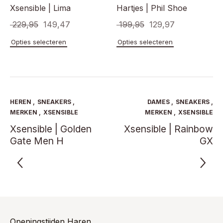
Xsensible | Lima
Hartjes | Phil Shoe
Oorspronkelijke
Huidige
Oorspronkelijke
Huidige
229,95
149,47
199,95
129,97
prijs
prijs
prijs
prijs
Dit
Dit
Opties selecteren
Opties selecteren
product
product
was:
is:
was:
is:
heeft
heeft
€ 229,95.
€ 149,47.
€ 199,95.
€ 129,97.
meerdere
meerde
variaties.
variaties
Deze
Deze
optie
optie
HEREN
,
SNEAKERS
,
DAMES
,
SNEAKERS
,
kan
kan
MERKEN
,
XSENSIBLE
MERKEN
,
XSENSIBLE
gekozen
gekoze
Xsensible | Golden
Xsensible | Rainbow
worden
worden
Gate Men H
GX
op
op
de
de
productpagina
product
Openingstijden Haren