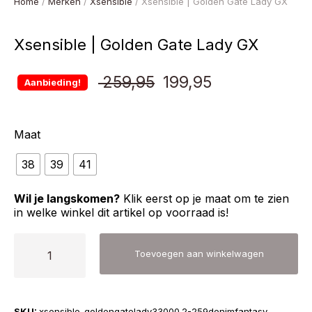
Home
/
Merken
/
Xsensible
/ Xsensible | Golden Gate Lady GX
Xsensible | Golden Gate Lady GX
Oorspronkelijke
Huidige
259,95
199,95
Aanbieding!
prijs
prijs
Maat
was:
is:
38
39
41
€ 259,95.
€ 199,95.
Wil je langskomen?
Klik eerst op je maat om te zien
in welke winkel dit artikel op voorraad is!
Xsensible
Toevoegen aan winkelwagen
|
Golden
Gate
SKU:
xsensible-goldengatelady33000.2-259denimfantasy