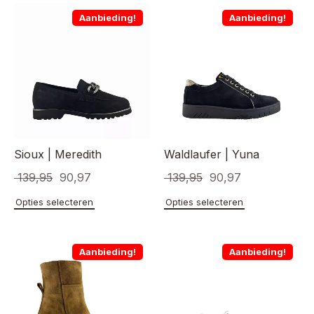
Aanbieding!
Aanbieding!
Sioux | Meredith
Waldlaufer | Yuna
Oorspronkelijke
Huidige
Oorspronkelijke
Huidige
139,95
90,97
139,95
90,97
prijs
prijs
prijs
prijs
Dit
Dit
Opties selecteren
Opties selecteren
product
product
was:
is:
was:
is:
heeft
heeft
€ 139,95.
€ 90,97.
€ 139,95.
€ 90,97.
meerdere
meerde
Aanbieding!
Aanbieding!
variaties.
variaties
Deze
Deze
optie
optie
kan
kan
gekozen
gekoze