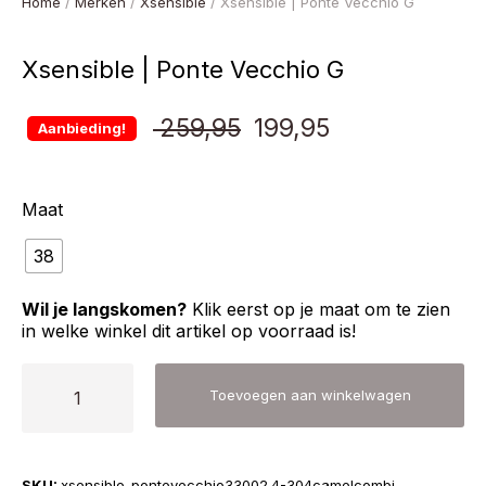
Home
/
Merken
/
Xsensible
/ Xsensible | Ponte Vecchio G
Xsensible | Ponte Vecchio G
Oorspronkelijke
Huidige
259,95
199,95
Aanbieding!
prijs
prijs
Maat
was:
is:
38
€ 259,95.
€ 199,95.
Wil je langskomen?
Klik eerst op je maat om te zien
in welke winkel dit artikel op voorraad is!
Xsensible
Toevoegen aan winkelwagen
|
Ponte
Vecchio
SKU:
xsensible-pontevecchio33002.4-304camelcombi