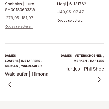
Shabbies | Lure-
Hogl | 6-131762
SH001806033W
Oorspronkelijke
Huidige
149,95
97,47
Oorspronkelijke
Huidige
279,95
181,97
prijs
prijs
Dit
Opties selecteren
prijs
prijs
product
was:
is:
Dit
Opties selecteren
heeft
product
was:
is:
€ 149,95.
€ 97,47.
meerde
heeft
€ 279,95.
€ 181,97.
variaties
meerdere
Deze
variaties.
optie
Deze
kan
optie
DAMES
,
DAMES
,
VETERSCHOENEN
,
gekoze
kan
LOAFERS | INSTAPPERS
,
MERKEN
,
HARTJES
worden
gekozen
MERKEN
,
WALDLAUFER
Hartjes | Phil Shoe
op
worden
Waldlaufer | Himona
de
op
product
de
productpagina