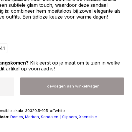
een subtiele glam touch, waardoor deze sandaal
dig is: combineer hem moeiteloos bij zowel elegante als
ve outfits. Een tijdloze keuze voor warme dagen!
41
 langskomen?
Klik eerst op je maat om te zien in welke
dit artikel op voorraad is!
ble
Toevoegen aan winkelwagen
ensible-skala-30320.5-105-offwhite
ieën:
Dames
,
Merken
,
Sandalen | Slippers
,
Xsensible