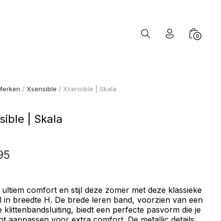
Search
Minicart
0
Toggle
Toggle
Merken
/
Xsensible
/ Xsensible | Skala
ible | Skala
95
ultiem comfort en stijl deze zomer met deze klassieke
l in breedte H. De brede leren band, voorzien van een
e klittenbandsluiting, biedt een perfecte pasvorm die je
nt aanpassen voor extra comfort. De metallic details