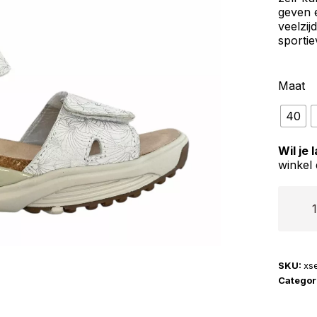
geven 
veelzij
sportie
Maat
40
Wil je
winkel 
Xsensi
|
Skala
aantal
SKU:
xs
Categor