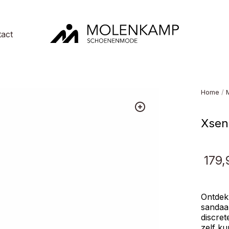
act
Molenkamp
Schoenenmode
Home
/
Xsens
179,
Ontdek 
sandaa
discret
zelf ku