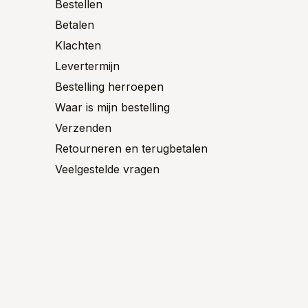
n
worden
worden
Bestellen
op
op
Betalen
de
de
ctpagina
productpagina
product
Klachten
Levertermijn
Bestelling herroepen
Waar is mijn bestelling
Verzenden
Retourneren en terugbetalen
Veelgestelde vragen