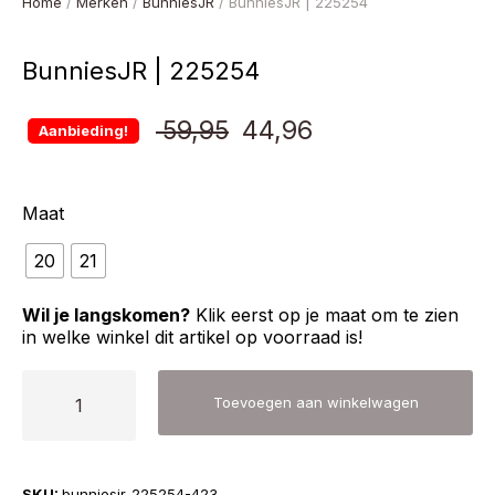
Home
/
Merken
/
BunniesJR
/ BunniesJR | 225254
BunniesJR | 225254
Oorspronkelijke
Huidige
59,95
44,96
Aanbieding!
prijs
prijs
Maat
was:
is:
20
21
€ 59,95.
€ 44,96.
Wil je langskomen?
Klik eerst op je maat om te zien
in welke winkel dit artikel op voorraad is!
BunniesJR
Toevoegen aan winkelwagen
|
225254
aantal
SKU:
bunniesjr-225254-423