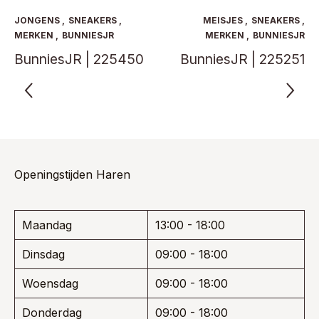
Deze
Deze
optie
optie
JONGENS
,
SNEAKERS
,
MEISJES
,
SNEAKERS
,
kan
kan
MERKEN
,
BUNNIESJR
MERKEN
,
BUNNIESJR
gekozen
gekoze
BunniesJR | 225450
BunniesJR | 225251
worden
worden
op
op
de
de
productpagina
product
Openingstijden Haren
Maandag
13:00 - 18:00
Dinsdag
09:00 - 18:00
Woensdag
09:00 - 18:00
Donderdag
09:00 - 18:00