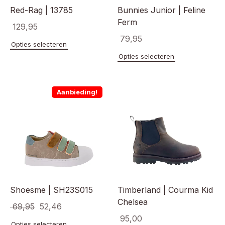
Red-Rag | 13785
Bunnies Junior | Feline
Ferm
129,95
79,95
Dit
Opties selecteren
product
Dit
Opties selecteren
heeft
product
meerdere
heeft
variaties.
meerde
Aanbieding!
Deze
variaties
optie
Deze
kan
optie
gekozen
kan
worden
gekoze
op
worden
de
op
productpagina
de
product
Shoesme | SH23S015
Timberland | Courma Kid
Chelsea
Oorspronkelijke
Huidige
69,95
52,46
95,00
prijs
prijs
Dit
Opties selecteren