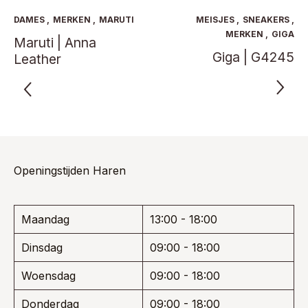
optie
Deze
kan
optie
DAMES
,
MERKEN
,
MARUTI
MEISJES
,
SNEAKERS
,
gekoze
kan
MERKEN
,
GIGA
Maruti | Anna
worden
gekozen
Giga | G4245
op
Leather
worden
de
op
product
de
productpagina
Openingstijden Haren
Maandag
13:00 - 18:00
Dinsdag
09:00 - 18:00
Woensdag
09:00 - 18:00
Donderdag
09:00 - 18:00