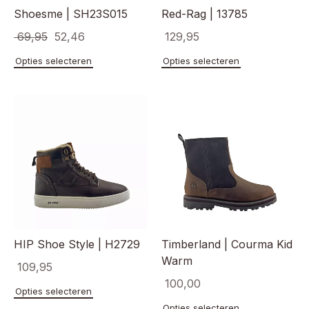
Shoesme | SH23S015
Red-Rag | 13785
Oorspronkelijke
Huidige
69,95
52,46
129,95
prijs
prijs
Dit
Dit
Opties selecteren
Opties selecteren
product
product
was:
is:
heeft
heeft
€ 69,95.
€ 52,46.
meerdere
meerde
variaties.
variaties
Deze
Deze
optie
optie
kan
kan
gekozen
gekoze
worden
worden
op
op
de
de
productpagina
product
HIP Shoe Style | H2729
Timberland | Courma Kid
Warm
109,95
100,00
Dit
Opties selecteren
product
Dit
Opties selecteren