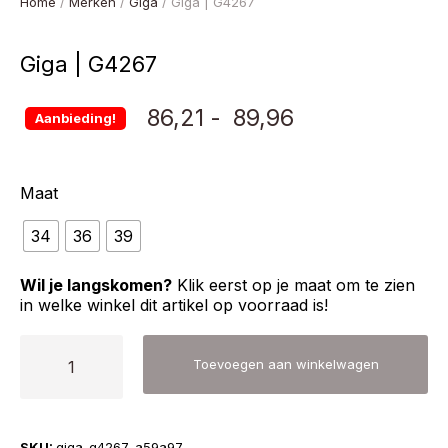
Home
/
Merken
/
Giga
/ Giga | G4267
Giga | G4267
Prijsklasse:
86,21
-
89,96
Aanbieding!
€ 86,21
Maat
tot
34
36
39
€ 89,96
Wil je langskomen?
Klik eerst op je maat om te zien
in welke winkel dit artikel op voorraad is!
Giga
Toevoegen aan winkelwagen
|
G4267
aantal
SKU:
giga-g4267-a59a97