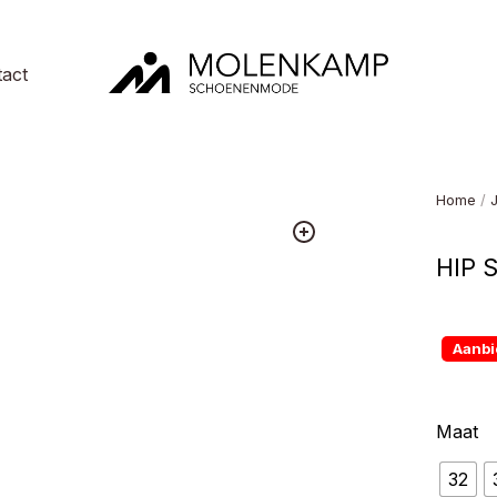
act
Molenkamp
Schoenenmode
Home
/
HIP S
Aanbi
Maat
32