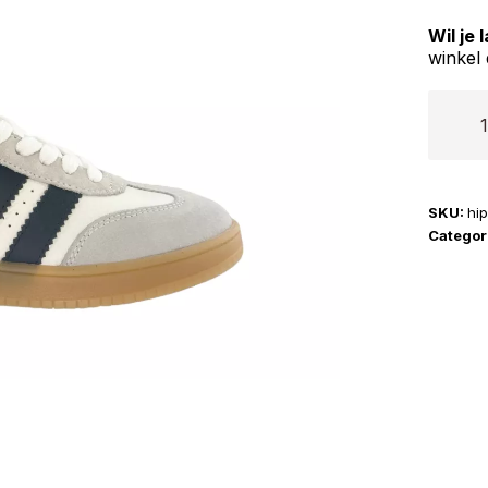
Wil je
winkel 
HIP
Shoe
Style
|
SKU:
hi
H1511
Categor
aantal