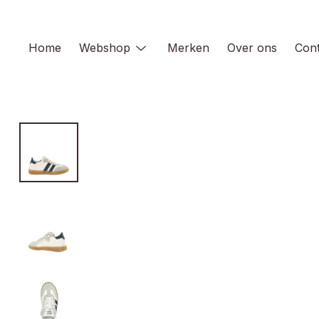
Skip
to
content
Home
Webshop
Merken
Over ons
Cont