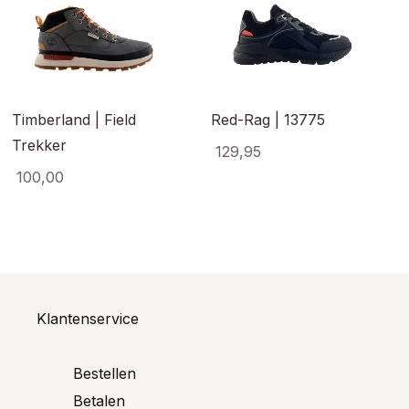
Timberland | Field
Red-Rag | 13775
Trekker
129,95
100,00
Dit
product
Dit
heeft
ct
product
meerde
heeft
variaties
ere
meerdere
Deze
es.
variaties.
optie
Deze
kan
optie
Klantenservice
gekoze
kan
worden
en
gekozen
op
n
worden
Bestellen
de
op
Betalen
product
de