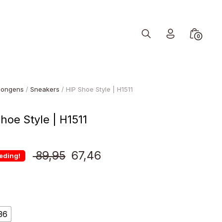
Search
Minicart
0
Toggle
Toggle
Jongens
/
Sneakers
/ HIP Shoe Style | H1511
hoe Style | H1511
Oorspronkelijke
Huidige
89,95
67,46
eding!
prijs
prijs
was:
is:
36
€ 89,95.
€ 67,46.