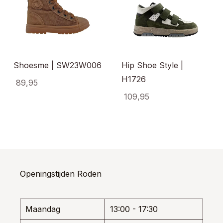
Shoesme | SW23W006
Hip Shoe Style |
H1726
89,95
109,95
Dit
product
Dit
heeft
uct
produ
meerdere
t
heeft
variaties.
dere
meerd
Deze
ties.
variati
optie
e
Deze
kan
e
optie
Openingstijden Roden
gekozen
kan
worden
ozen
gekoz
op
den
worde
de
Maandag
13:00 - 17:30
op
productpagina
de