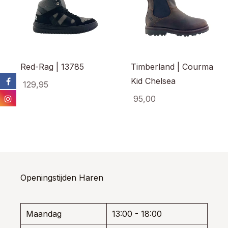
Red-Rag | 13785
Timberland | Courma
Kid Chelsea
129,95
95,00
Dit
product
Dit
heeft
prod
meerdere
heef
variaties.
meer
Deze
varia
optie
Dez
kan
opti
Openingstijden Haren
gekozen
kan
worden
gek
op
wor
de
Maandag
13:00 - 18:00
op
productpagina
de