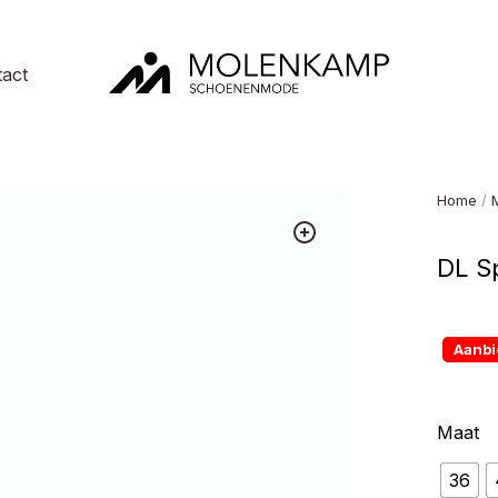
act
Molenkamp
Schoenenmode
Home
/
DL S
Aanbi
Maat
36