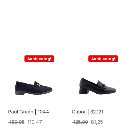
Aanbieding!
Aanbieding!
Paul Green | 1044
Gabor | 32.121
Oorspronkelijke
Huidige
Oorspronkelijke
Huidige
169,95
110,47
125,00
81,25
prijs
prijs
prijs
prijs
Dit
Dit