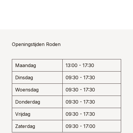
product
produ
was:
is:
was:
is:
heeft
heeft
uct
€ 169,95.
€ 110,47.
€ 125,00.
€ 81,25.
meerdere
meerd
t
variaties.
variati
dere
Deze
Deze
ties.
optie
optie
e
kan
kan
e
Openingstijden Roden
gekozen
gekoz
worden
worde
ozen
op
op
den
de
de
Maandag
13:00 - 17:30
productpagina
produ
Dinsdag
09:30 - 17:30
uctpagina
Woensdag
09:30 - 17:30
Donderdag
09:30 - 17:30
Vrijdag
09:30 - 17:30
Zaterdag
09:30 - 17:00