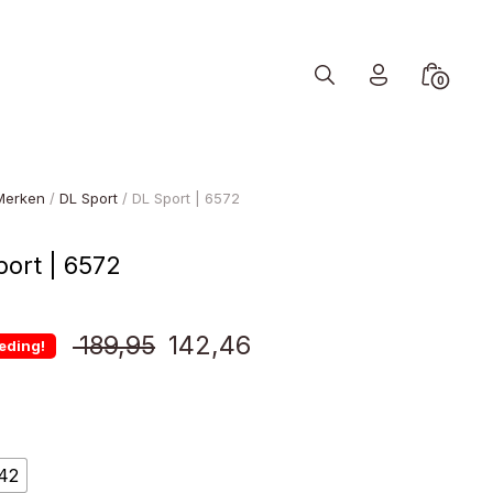
Search
Minicart
0
Toggle
Toggle
Merken
/
DL Sport
/ DL Sport | 6572
port | 6572
Oorspronkelijke
Huidige
189,95
142,46
eding!
prijs
prijs
was:
is:
42
€ 189,95.
€ 142,46.