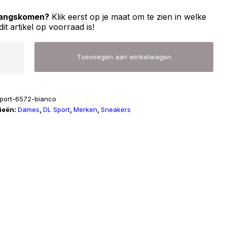
 langskomen?
Klik eerst op je maat om te zien in welke
dit artikel op voorraad is!
Toevoegen aan winkelwagen
sport-6572-bianco
ieën:
Dames
,
DL Sport
,
Merken
,
Sneakers