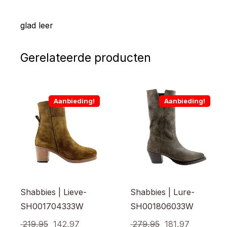
glad leer
Gerelateerde producten
Aanbieding!
Aanbieding!
Shabbies | Lieve-
Shabbies | Lure-
SH001704333W
SH001806033W
Oorspronkelijke
Huidige
Oorspronkelijke
Huidige
219,95
142,97
279,95
181,97