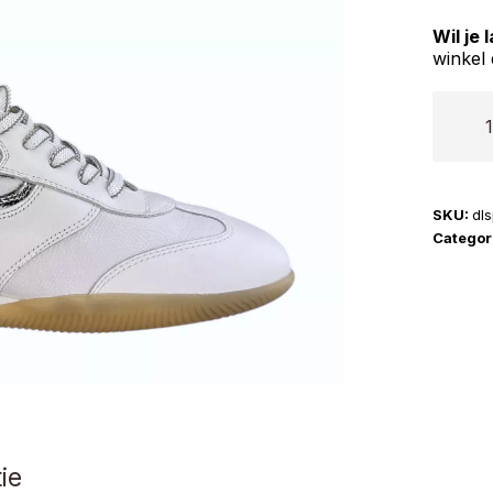
Wil je
winkel 
DL
Sport
|
6572
SKU:
dl
aantal
Categor
ie