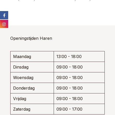
prijs
prijs
prijs
prijs
Dit
Dit
product
prod
was:
is:
was:
is:
heeft
heef
€ 219,95.
€ 142,97.
€ 279,95.
€ 181,97.
meerdere
meer
variaties.
varia
Deze
Dez
optie
opti
Openingstijden Haren
kan
kan
gekozen
gek
worden
wor
Maandag
13:00 - 18:00
op
op
de
de
Dinsdag
09:00 - 18:00
productpagina
prod
Woensdag
09:00 - 18:00
Donderdag
09:00 - 18:00
Vrijdag
09:00 - 18:00
Zaterdag
09:00 - 17:00