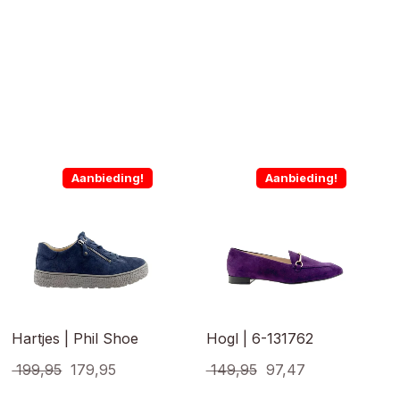
Aanbieding!
Aanbieding!
Hartjes | Phil Shoe
Hogl | 6-131762
Oorspronkelijke
Huidige
Oorspronkelijke
Huidige
199,95
179,95
149,95
97,47
prijs
prijs
prijs
prijs
Dit
Dit