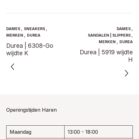
heeft
heeft
€ 169,95.
€ 110,47.
€ 125,00.
€ 81,25.
meerdere
meerde
variaties.
variaties
Deze
Deze
optie
optie
DAMES
,
SNEAKERS
,
DAMES
,
kan
kan
MERKEN
,
DUREA
SANDALEN | SLIPPERS
,
gekozen
gekoze
MERKEN
,
DUREA
Durea | 6308-Go
worden
worden
Durea | 5919 wijdte
wijdte K
op
op
de
de
H
productpagina
product
Openingstijden Haren
Maandag
13:00 - 18:00