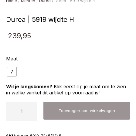
Home
/
Merken
/
Durea
/ Durea | 5919 wijdte H
Durea | 5919 wijdte H
239,95
Maat
7
Wil je langskomen?
Klik eerst op je maat om te zien
in welke winkel dit artikel op voorraad is!
Durea
Toevoegen aan winkelwagen
|
5919
wijdte
SKU:
durea-5919-7245/2745