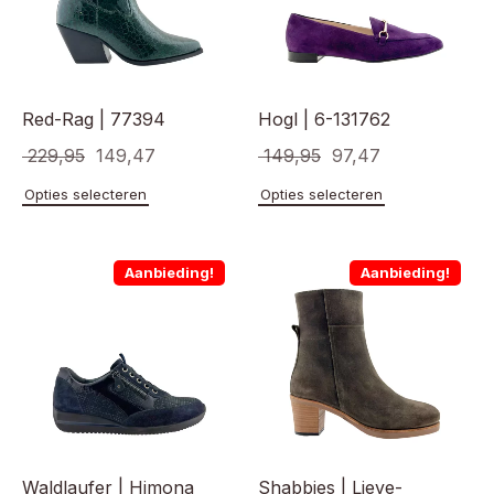
Red-Rag | 77394
Hogl | 6-131762
Oorspronkelijke
Huidige
Oorspronkelijke
Huidige
229,95
149,47
149,95
97,47
prijs
prijs
prijs
prijs
Dit
Dit
Opties selecteren
Opties selecteren
product
product
was:
is:
was:
is:
heeft
heeft
€ 229,95.
€ 149,47.
€ 149,95.
€ 97,47.
meerdere
meerde
Aanbieding!
Aanbieding!
variaties.
variaties
Deze
Deze
optie
optie
kan
kan
gekozen
gekoze
worden
worden
op
op
de
de
productpagina
product
Waldlaufer | Himona
Shabbies | Lieve-