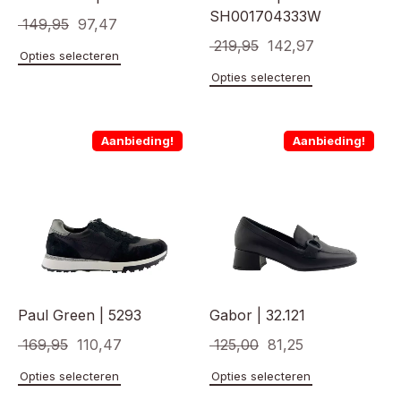
SH001704333W
Oorspronkelijke
Huidige
149,95
97,47
Oorspronkelijke
Huidige
219,95
142,97
prijs
prijs
Dit
Opties selecteren
prijs
prijs
product
was:
is:
Dit
Opties selecteren
heeft
product
was:
is:
€ 149,95.
€ 97,47.
meerdere
heeft
€ 219,95.
€ 142,97.
variaties.
meerde
Aanbieding!
Aanbieding!
Deze
variaties
optie
Deze
kan
optie
gekozen
kan
worden
gekoze
op
worden
de
op
productpagina
de
product
Paul Green | 5293
Gabor | 32.121
Oorspronkelijke
Huidige
Oorspronkelijke
Huidige
169,95
110,47
125,00
81,25
prijs
prijs
prijs
prijs
Dit
Dit
Opties selecteren
Opties selecteren
product
product
was:
is:
was:
is: