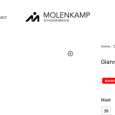
act
Molenkamp
Schoenenmode
Home
/
Giann
Aanbi
Maat
38