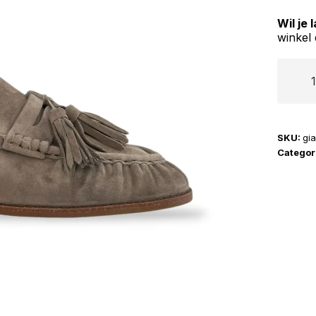
Wil je
winkel 
Gianni
Renzi
|
2900
SKU:
gi
aantal
Categor