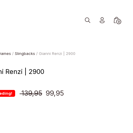
Search
Minicart
0
Toggle
Toggle
Dames
/
Slingbacks
/ Gianni Renzi | 2900
i Renzi | 2900
Oorspronkelijke
Huidige
139,95
99,95
eding!
prijs
prijs
was:
is:
€ 139,95.
€ 99,95.