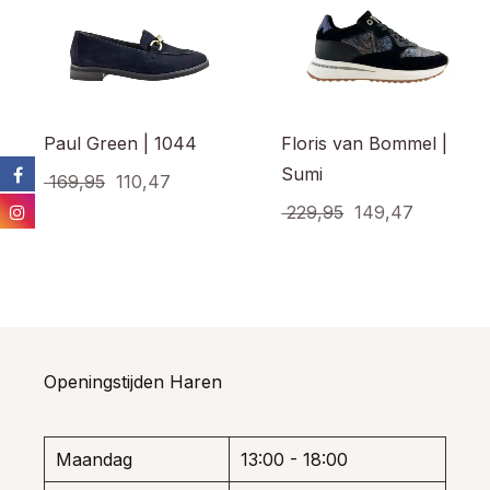
Paul Green | 1044
Floris van Bommel |
Sumi
Oorspronkelijke
Huidige
169,95
110,47
prijs
prijs
Oorspronkelijke
Huidige
229,95
149,47
Dit
product
was:
is:
prijs
prijs
Dit
heeft
prod
€ 169,95.
€ 110,47.
was:
is:
meerdere
heef
€ 229,95.
€ 149,47
variaties.
meer
Deze
varia
optie
Dez
kan
opti
Openingstijden Haren
gekozen
kan
worden
gek
op
wor
de
Maandag
13:00 - 18:00
op
productpagina
de