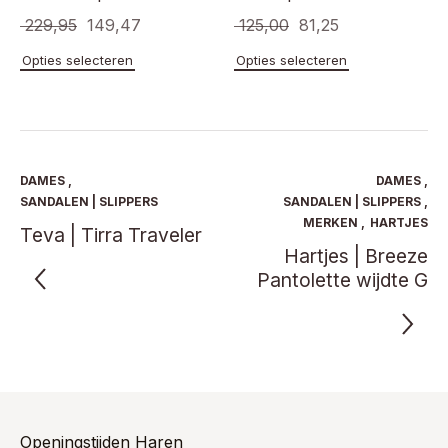
Oorspronkelijke
Huidige
Oorspronkelijke
Huidige
229,95
149,47
125,00
81,25
prijs
prijs
prijs
prijs
Dit
Dit
Opties selecteren
Opties selecteren
product
product
was:
is:
was:
is:
heeft
heeft
€ 229,95.
€ 149,47.
€ 125,00.
€ 81,25.
meerdere
meerde
variaties.
variaties
Deze
Deze
optie
optie
DAMES
,
DAMES
,
kan
kan
SANDALEN | SLIPPERS
SANDALEN | SLIPPERS
,
gekozen
gekoze
MERKEN
,
HARTJES
Teva | Tirra Traveler
worden
worden
Hartjes | Breeze
op
op
de
Pantolette wijdte G
de
productpagina
product
Openingstijden Haren