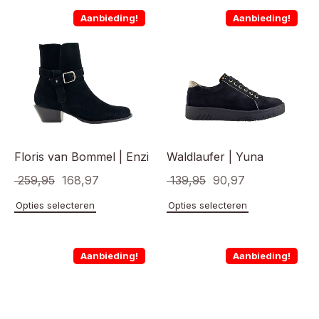
Aanbieding!
Aanbieding!
Floris van Bommel | Enzi
Waldlaufer | Yuna
Oorspronkelijke
Huidige
Oorspronkelijke
Huidige
259,95
168,97
139,95
90,97
prijs
prijs
prijs
prijs
Dit
Dit
Opties selecteren
Opties selecteren
product
product
was:
is:
was:
is:
heeft
heeft
€ 259,95.
€ 168,97.
€ 139,95.
€ 90,97.
meerdere
meerde
Aanbieding!
Aanbieding!
variaties.
variaties
Deze
Deze
optie
optie
kan
kan
gekozen
gekoze