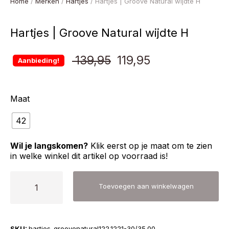
Home
/
Merken
/
Hartjes
/ Hartjes | Groove Natural wijdte H
Hartjes | Groove Natural wijdte H
Oorspronkelijke
Huidige
139,95
119,95
Aanbieding!
prijs
prijs
Maat
was:
is:
42
€ 139,95.
€ 119,95.
Wil je langskomen?
Klik eerst op je maat om te zien
in welke winkel dit artikel op voorraad is!
Hartjes
Toevoegen aan winkelwagen
|
Groove
Natural
SKU:
hartjes-groovenatural122.1221-30/35.00