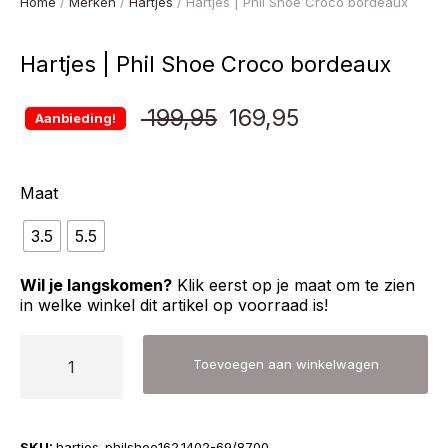
Home
/
Merken
/
Hartjes
/ Hartjes | Phil Shoe Croco bordeaux
Hartjes | Phil Shoe Croco bordeaux
Oorspronkelijke
Huidige
199,95
169,95
Aanbieding!
prijs
prijs
Maat
was:
is:
3.5
5.5
€ 199,95.
€ 169,95.
Wil je langskomen?
Klik eerst op je maat om te zien
in welke winkel dit artikel op voorraad is!
Hartjes
Toevoegen aan winkelwagen
|
Phil
Shoe
SKU:
hartjes-philshoe162.1402-69/8700