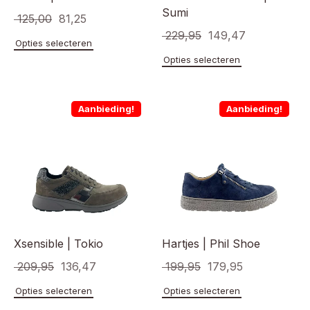
Sumi
Oorspronkelijke
Huidige
125,00
81,25
Oorspronkelijke
Huidige
229,95
149,47
prijs
prijs
Dit
Opties selecteren
prijs
prijs
product
was:
is:
Dit
Opties selecteren
heeft
product
was:
is:
€ 125,00.
€ 81,25.
meerdere
heeft
€ 229,95.
€ 149,47.
variaties.
meerde
Aanbieding!
Aanbieding!
Deze
variaties
optie
Deze
kan
optie
gekozen
kan
worden
gekoze
op
worden
de
op
productpagina
de
product
Xsensible | Tokio
Hartjes | Phil Shoe
Oorspronkelijke
Huidige
Oorspronkelijke
Huidige
209,95
136,47
199,95
179,95
prijs
prijs
prijs
prijs
Dit
Dit
Opties selecteren
Opties selecteren
product
product
was:
is:
was:
is: