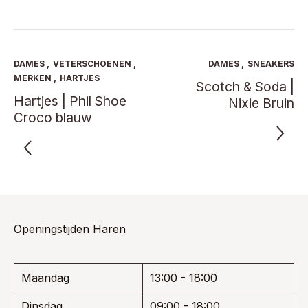
heeft
heeft
€ 209,95.
€ 136,47.
€ 199,95.
€ 179,95.
meerdere
meerde
variaties.
variaties
Deze
Deze
optie
optie
DAMES
,
VETERSCHOENEN
,
DAMES
,
SNEAKERS
kan
kan
MERKEN
,
HARTJES
Scotch & Soda |
gekozen
gekoze
Hartjes | Phil Shoe
Nixie Bruin
worden
worden
Croco blauw
op
op
de
de
productpagina
product
Openingstijden Haren
Maandag
13:00 - 18:00
Dinsdag
09:00 - 18:00