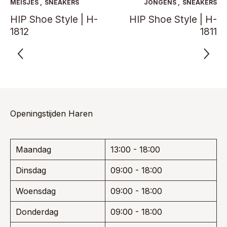
optie
optie
MEISJES
,
SNEAKERS
JONGENS
,
SNEAKERS
kan
kan
HIP Shoe Style | H-
HIP Shoe Style | H-
gekozen
gekoze
1812
1811
worden
worden
op
op
de
de
productpagina
product
Openingstijden Haren
Maandag
13:00 - 18:00
Dinsdag
09:00 - 18:00
Woensdag
09:00 - 18:00
Donderdag
09:00 - 18:00