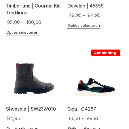
Timberland | Courma Kid
Develab | 45859
Traditional
Prijsklasse:
79,95
-
84,95
Prijsklasse:
95,00
-
100,00
€ 79,95
Dit
Opties selecteren
€ 95,00
product
tot
Dit
Opties selecteren
heeft
product
tot
€ 84,95
meerde
heeft
€ 100,00
variaties
meerdere
Aanbieding!
Deze
variaties.
optie
Deze
kan
optie
gekoze
kan
worden
gekozen
op
worden
de
op
product
de
productpagina
Shoesme | SW23W010
Giga | G4267
Prijsklasse:
84,95
86,21
-
89,96
€ 86,21
Dit
Dit
Opties selecteren
Opties selecteren