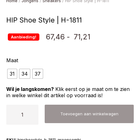
Home
/
Jongens
/
Sneakers
/ HIP Shoe Style | H-1811
HIP Shoe Style | H-1811
Prijsklasse:
67,46
-
71,21
Aanbieding!
€ 67,46
Maat
tot
31
34
37
€ 71,21
Wil je langskomen?
Klik eerst op je maat om te zien
in welke winkel dit artikel op voorraad is!
HIP
Toevoegen aan winkelwagen
Shoe
Style
|
SKU:
hipshoestyle-h-1811-greencombi