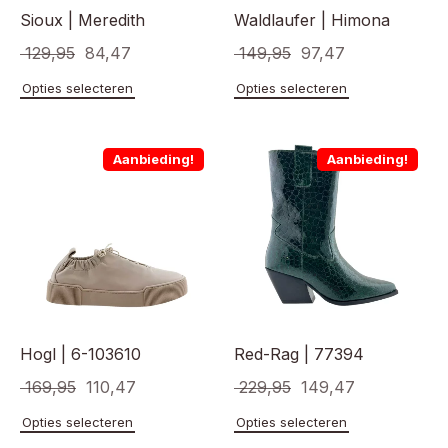
Sioux | Meredith
Waldlaufer | Himona
Oorspronkelijke
Huidige
Oorspronkelijke
Huidige
129,95
84,47
149,95
97,47
prijs
prijs
prijs
prijs
Dit
Dit
Opties selecteren
Opties selecteren
product
product
was:
is:
was:
is:
heeft
heeft
€ 129,95.
€ 84,47.
€ 149,95.
€ 97,47.
meerdere
meerde
Aanbieding!
Aanbieding!
variaties.
variaties
Deze
Deze
optie
optie
kan
kan
gekozen
gekoze
worden
worden
op
op
de
de
productpagina
product
Hogl | 6-103610
Red-Rag | 77394
Oorspronkelijke
Huidige
Oorspronkelijke
Huidige
169,95
110,47
229,95
149,47
prijs
prijs
prijs
prijs
Dit
Dit
Opties selecteren
Opties selecteren
product
product
was:
is:
was:
is: