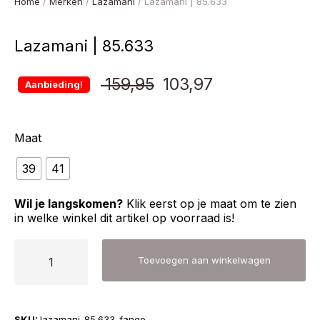
Home
/
Merken
/
Lazamani
/ Lazamani | 85.633
Lazamani | 85.633
Oorspronkelijke
Huidige
159,95
103,97
Aanbieding!
prijs
prijs
Maat
was:
is:
39
41
€ 159,95.
€ 103,97.
Wil je langskomen?
Klik eerst op je maat om te zien
in welke winkel dit artikel op voorraad is!
Lazamani
Toevoegen aan winkelwagen
|
85.633
aantal
SKU:
lazamani-85.633-fango