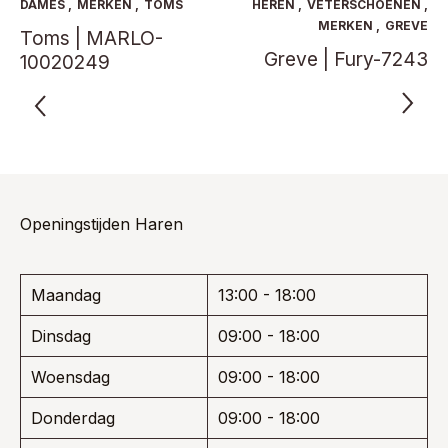
optie
optie
DAMES
,
MERKEN
,
TOMS
HEREN
,
VETERSCHOENEN
,
kan
kan
MERKEN
,
GREVE
Toms | MARLO-
gekozen
gekoze
Greve | Fury-7243
10020249
worden
worden
op
op
de
de
productpagina
product
Openingstijden Haren
Maandag
13:00 - 18:00
Dinsdag
09:00 - 18:00
Woensdag
09:00 - 18:00
Donderdag
09:00 - 18:00