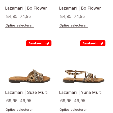
Lazamani | Bo Flower
Lazamani | Bo Flower
Oorspronkelijke
Huidige
Oorspronkelijke
Huidige
84,95
74,95
84,95
74,95
prijs
prijs
prijs
prijs
Dit
Dit
Opties selecteren
Opties selecteren
product
product
was:
is:
was:
is:
heeft
heeft
€ 84,95.
€ 74,95.
€ 84,95.
€ 74,95.
meerdere
meerde
Aanbieding!
Aanbieding!
variaties.
variaties
Deze
Deze
optie
optie
kan
kan
gekozen
gekoze
worden
worden
op
op
de
de
productpagina
product
Lazamani | Suze Multi
Lazamani | Yuna Multi
Oorspronkelijke
Huidige
Oorspronkelijke
Huidige
69,95
49,95
69,95
49,95
prijs
prijs
prijs
prijs
Dit
Dit
Opties selecteren
Opties selecteren