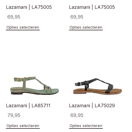
Lazamani | LA75005
Lazamani | LA75005
69,95
69,95
Dit
Dit
Opties selecteren
Opties selecteren
product
product
heeft
heeft
meerdere
meerde
variaties.
variaties
Deze
Deze
optie
optie
kan
kan
gekozen
gekoze
worden
worden
op
op
de
de
productpagina
product
Lazamani | LA85711
Lazamani | LA75029
79,95
69,95
Dit
Dit
Opties selecteren
Opties selecteren
product
product