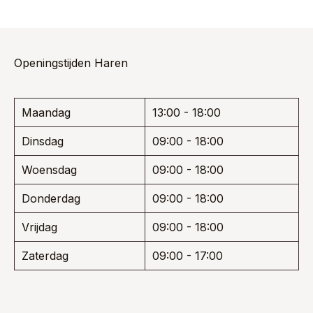
heeft
€ 159,95.
€ 103,97.
meerdere
variaties.
Deze
optie
Openingstijden Haren
kan
gekozen
worden
Maandag
13:00 - 18:00
op
de
Dinsdag
09:00 - 18:00
productpagina
Woensdag
09:00 - 18:00
Donderdag
09:00 - 18:00
Vrijdag
09:00 - 18:00
Zaterdag
09:00 - 17:00