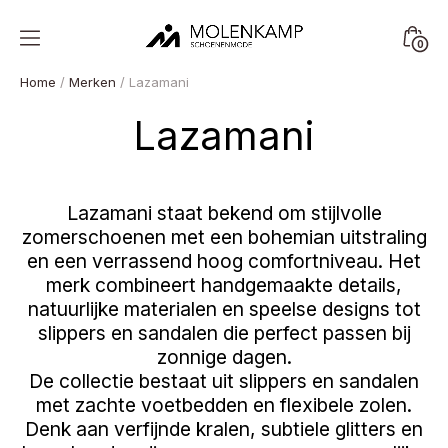
Skip
to
Minica
0
content
Molenkamp
Toggl
Schoenenmode
Home
/
Merken
/ Lazamani
Lazamani
Lazamani staat bekend om stijlvolle
zomerschoenen met een bohemian uitstraling
en een verrassend hoog comfortniveau. Het
merk combineert handgemaakte details,
natuurlijke materialen en speelse designs tot
slippers en sandalen die perfect passen bij
zonnige dagen.
De collectie bestaat uit slippers en sandalen
met zachte voetbedden en flexibele zolen.
Denk aan verfijnde kralen, subtiele glitters en