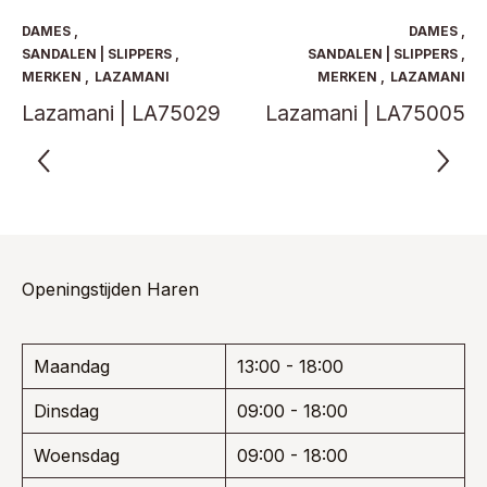
Deze
Deze
optie
optie
DAMES
,
DAMES
,
kan
kan
SANDALEN | SLIPPERS
,
SANDALEN | SLIPPERS
,
gekozen
gekoze
MERKEN
,
LAZAMANI
MERKEN
,
LAZAMANI
worden
worden
Lazamani | LA75029
Lazamani | LA75005
op
op
de
de
productpagina
product
Openingstijden Haren
Maandag
13:00 - 18:00
Dinsdag
09:00 - 18:00
Woensdag
09:00 - 18:00