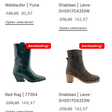
Waldlaufer | Yuna
Shabbies | Lieve-
SH001704333W
Oorspronkelijke
Huidige
139,95
90,97
Oorspronkelijke
Huidige
219,95
142,97
prijs
prijs
Dit
Opties selecteren
prijs
prijs
product
was:
is:
Dit
Opties selecteren
heeft
product
was:
is:
€ 139,95.
€ 90,97.
meerdere
heeft
€ 219,95.
€ 142,97.
variaties.
meerde
Aanbieding!
Aanbieding!
Deze
variaties
optie
Deze
kan
optie
gekozen
kan
worden
gekoze
op
worden
de
op
productpagina
de
product
Red-Rag | 77394
Shabbies | Lieve-
SH001704333W
Oorspronkelijke
Huidige
229,95
149,47
Oorspronkelijke
Huidige
219,95
142,97
prijs
prijs
Dit
Opties selecteren