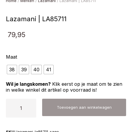
Home
/
Merken
/
Lazamani
/ Lazamani | LA85711
Lazamani | LA85711
79,95
Maat
38
39
40
41
Wil je langskomen?
Klik eerst op je maat om te zien
in welke winkel dit artikel op voorraad is!
Lazamani
Toevoegen aan winkelwagen
|
LA85711
aantal
SKU:
lazamani-la85711-sage