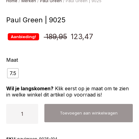
Home
/
Merken
/
Paul Green
/ Paul Green | 9025
Paul Green | 9025
Oorspronkelijke
Huidige
189,95
123,47
Aanbieding!
prijs
prijs
Maat
was:
is:
7.5
€ 189,95.
€ 123,47.
Wil je langskomen?
Klik eerst op je maat om te zien
in welke winkel dit artikel op voorraad is!
Paul
Toevoegen aan winkelwagen
Green
|
9025
SKU:
paulgreen-9025-104