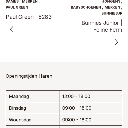
optie
optie
DAMES
,
MERKEN
,
JONGENS
,
kan
kan
PAUL GREEN
BABYSCHOENEN
,
MERKEN
,
gekozen
gekoze
BUNNIESJR
Paul Green | 5283
worden
worden
Bunnies Junior |
op
op
de
Feline Ferm
de
productpagina
product
Openingstijden Haren
Maandag
13:00 - 18:00
Dinsdag
09:00 - 18:00
Woensdag
09:00 - 18:00