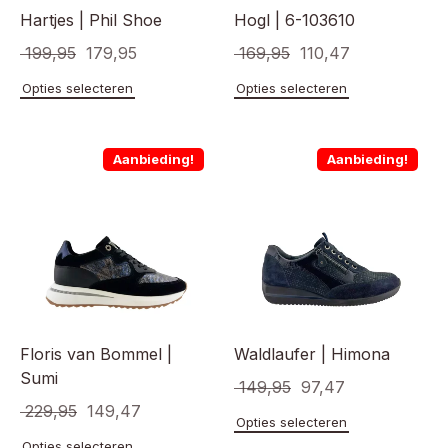
Hartjes | Phil Shoe
Hogl | 6-103610
Oorspronkelijke
Huidige
Oorspronkelijke
Huidige
199,95
179,95
169,95
110,47
prijs
prijs
prijs
prijs
Dit
Dit
Opties selecteren
Opties selecteren
product
product
was:
is:
was:
is:
heeft
heeft
€ 199,95.
€ 179,95.
€ 169,95.
€ 110,47.
meerdere
meerde
Aanbieding!
Aanbieding!
variaties.
variaties
Deze
Deze
optie
optie
kan
kan
gekozen
gekoze
worden
worden
op
op
de
de
productpagina
product
Floris van Bommel |
Waldlaufer | Himona
Sumi
Oorspronkelijke
Huidige
149,95
97,47
Oorspronkelijke
Huidige
229,95
149,47
prijs
prijs
Dit
Opties selecteren
prijs
prijs
product
was:
is:
Dit
Opties selecteren