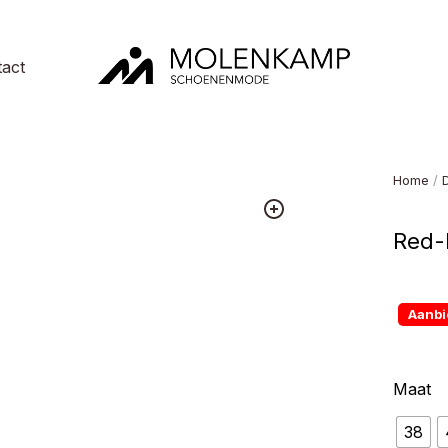
act
Molenkamp
Schoenenmode
Home
/
Red-
Aanbi
Maat
38