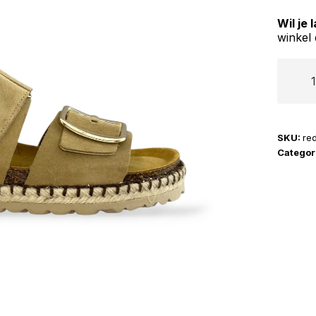
Wil je
winkel 
Red-
Rag
|
78020
SKU:
re
aantal
Categor