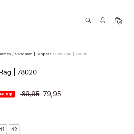
Search
Minicart
0
Toggle
Toggle
Dames
/
Sandalen | Slippers
/ Red-Rag | 78020
Rag | 78020
Oorspronkelijke
Huidige
89,95
79,95
eding!
prijs
prijs
was:
is:
41
42
€ 89,95.
€ 79,95.