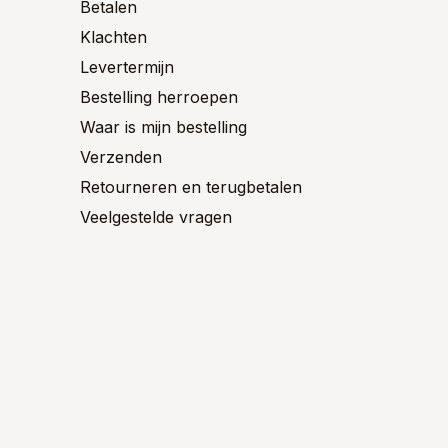
Betalen
de
de
ctpagina
productpagina
product
Klachten
Levertermijn
Bestelling herroepen
Waar is mijn bestelling
Verzenden
Retourneren en terugbetalen
Veelgestelde vragen