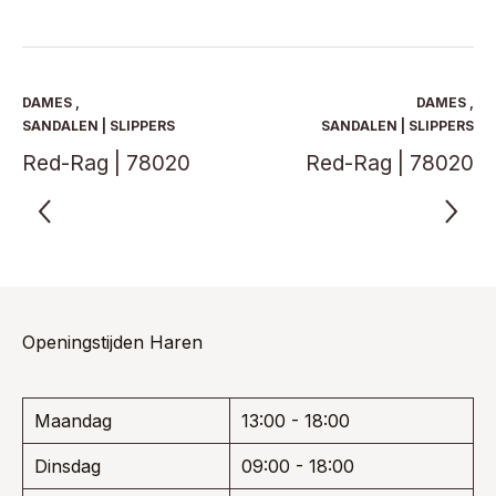
heeft
heeft
€ 229,95.
€ 149,47.
€ 129,95.
€ 84,47.
meerdere
meerde
variaties.
variaties
Deze
Deze
optie
optie
DAMES
,
DAMES
,
kan
kan
SANDALEN | SLIPPERS
SANDALEN | SLIPPERS
gekozen
gekoze
Red-Rag | 78020
Red-Rag | 78020
worden
worden
op
op
de
de
productpagina
product
Openingstijden Haren
Maandag
13:00 - 18:00
Dinsdag
09:00 - 18:00