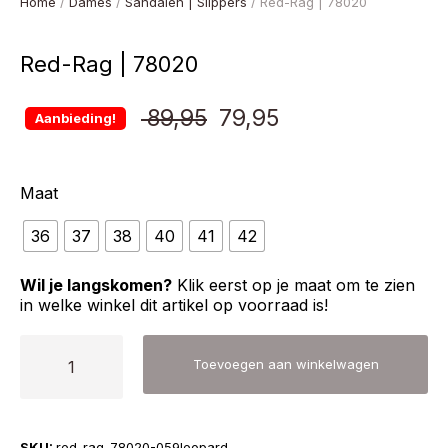
Home
/
Dames
/
Sandalen | Slippers
/ Red-Rag | 78020
Red-Rag | 78020
Oorspronkelijke
Huidige
89,95
79,95
Aanbieding!
prijs
prijs
Maat
was:
is:
36
37
38
40
41
€ 89,95.
42
€ 79,95.
Wil je langskomen?
Klik eerst op je maat om te zien
in welke winkel dit artikel op voorraad is!
Red-
Toevoegen aan winkelwagen
Rag
|
78020
SKU:
red-rag-78020-059leopard