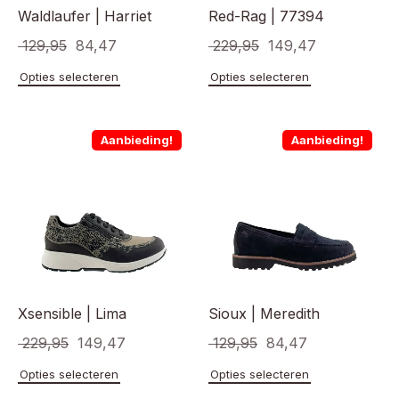
Waldlaufer | Harriet
Red-Rag | 77394
Oorspronkelijke
Huidige
Oorspronkelijke
Huidige
129,95
84,47
229,95
149,47
prijs
prijs
prijs
prijs
Dit
Dit
Opties selecteren
Opties selecteren
product
product
was:
is:
was:
is:
heeft
heeft
€ 129,95.
€ 84,47.
€ 229,95.
€ 149,47.
meerdere
meerde
Aanbieding!
Aanbieding!
variaties.
variaties
Deze
Deze
optie
optie
kan
kan
gekozen
gekoze
worden
worden
op
op
de
de
productpagina
product
Xsensible | Lima
Sioux | Meredith
Oorspronkelijke
Huidige
Oorspronkelijke
Huidige
229,95
149,47
129,95
84,47
prijs
prijs
prijs
prijs
Dit
Dit
Opties selecteren
Opties selecteren
product
product
was:
is:
was:
is: