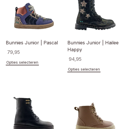
Bunnies Junior | Pascal
Bunnies Junior | Hailee
Happy
79,95
94,95
Dit
Opties selecteren
product
Dit
Opties selecteren
heeft
product
meerdere
heeft
variaties.
meerde
Deze
variaties
optie
Deze
kan
optie
gekozen
kan
worden
gekoze
op
worden
de
op