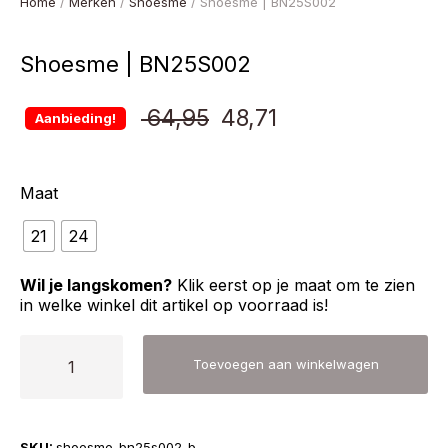
Home
/
Merken
/
Shoesme
/ Shoesme | BN25S002
Shoesme | BN25S002
Oorspronkelijke
Huidige
64,95
48,71
Aanbieding!
prijs
prijs
Maat
was:
is:
21
24
€ 64,95.
€ 48,71.
Wil je langskomen?
Klik eerst op je maat om te zien
in welke winkel dit artikel op voorraad is!
Shoesme
Toevoegen aan winkelwagen
|
BN25S002
aantal
SKU:
shoesme-bn25s002-b