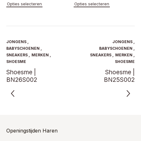
€ 124,95
Dit
Dit
Opties selecteren
Opties selecteren
product
product
tot
heeft
heeft
€ 129,95
meerdere
meerde
variaties.
variaties
Deze
Deze
optie
optie
JONGENS
,
JONGENS
,
kan
kan
BABYSCHOENEN
,
BABYSCHOENEN
,
gekozen
gekoze
SNEAKERS
,
MERKEN
,
SNEAKERS
,
MERKEN
,
worden
worden
SHOESME
SHOESME
op
op
Shoesme |
Shoesme |
de
de
productpagina
product
BN26S002
BN25S002
Openingstijden Haren