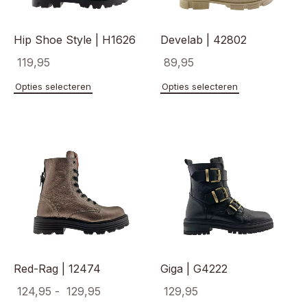
productpagina
de
product
Hip Shoe Style | H1626
Develab | 42802
119,95
89,95
Dit
Dit
Opties selecteren
Opties selecteren
product
product
heeft
heeft
meerdere
meerde
variaties.
variaties
Deze
Deze
optie
optie
kan
kan
gekozen
gekoze
worden
worden
op
op
de
de
productpagina
product
Red-Rag | 12474
Giga | G4222
Prijsklasse:
124,95
-
129,95
129,95