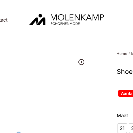
act
Molenkamp
Schoenenmode
Home
/
Shoe
Aanbi
Maat
21