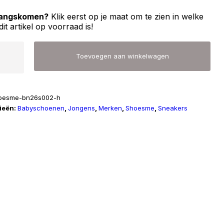
 langskomen?
Klik eerst op je maat om te zien in welke
dit artikel op voorraad is!
me
Toevoegen aan winkelwagen
002
oesme-bn26s002-h
ieën:
Babyschoenen
,
Jongens
,
Merken
,
Shoesme
,
Sneakers