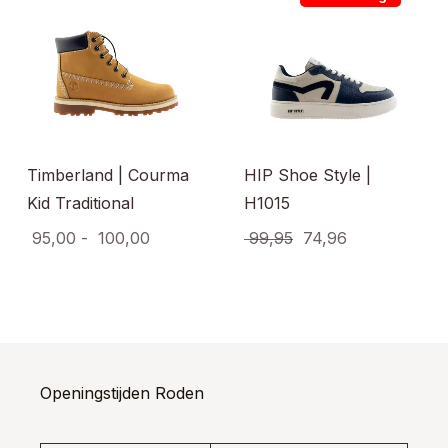
Timberland | Courma
HIP Shoe Style |
Kid Traditional
H1015
Prijsklasse:
Oorspronkelijke
Huidige
95,00
-
100,00
99,95
74,96
€ 95,00
prijs
prijs
Dit
Dit
uct
product
produ
tot
was:
is:
t
heeft
heeft
€ 100,00
€ 99,95.
€ 74,96.
dere
meerdere
meerd
ties.
variaties.
variati
e
Deze
Deze
e
optie
optie
Openingstijden Roden
kan
kan
ozen
gekozen
gekoz