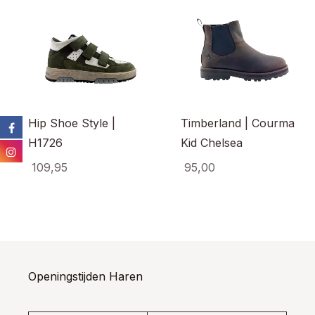
Hip Shoe Style |
Timberland | Courma
H1726
Kid Chelsea
109,95
95,00
Dit
Dit
product
prod
heeft
heef
meerdere
meer
variaties.
varia
Deze
Dez
optie
opti
Openingstijden Haren
kan
kan
gekozen
gek