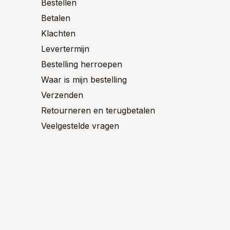
n
worden
Bestellen
de
op
Betalen
productpagina
de
ctpagina
product
Klachten
Levertermijn
Bestelling herroepen
Waar is mijn bestelling
Verzenden
Retourneren en terugbetalen
Veelgestelde vragen