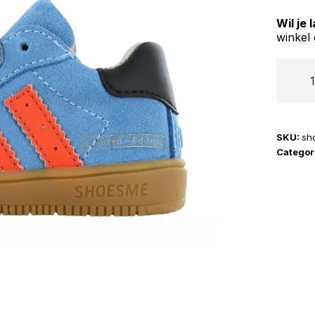
Wil je
winkel 
Shoes
|
BN26S
aantal
SKU:
sh
Categor