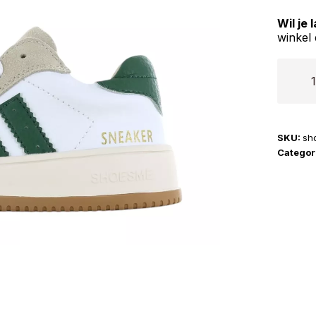
Wil je
winkel 
Shoes
|
NO26S
aantal
SKU:
sh
Categor