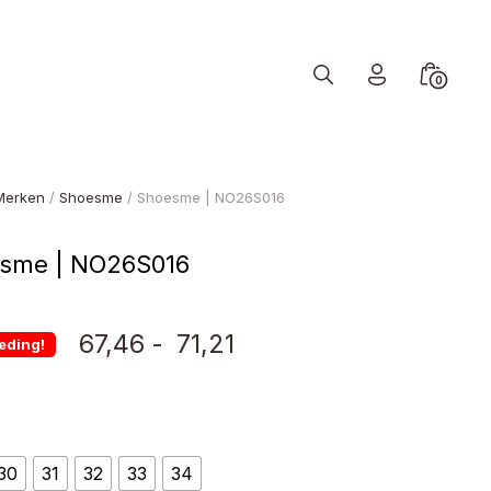
Search
Minicart
0
Toggle
Toggle
Merken
/
Shoesme
/ Shoesme | NO26S016
sme | NO26S016
Prijsklasse:
67,46
-
71,21
eding!
€ 67,46
tot
30
31
32
33
34
€ 71,21