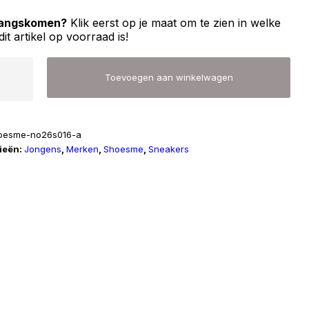
 langskomen?
Klik eerst op je maat om te zien in welke
dit artikel op voorraad is!
me
Toevoegen aan winkelwagen
016
oesme-no26s016-a
ieën:
Jongens
,
Merken
,
Shoesme
,
Sneakers