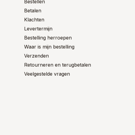
n
worden
Bestellen
de
op
Betalen
product
de
ctpagina
productpagina
Klachten
Levertermijn
Bestelling herroepen
Waar is mijn bestelling
Verzenden
Retourneren en terugbetalen
Veelgestelde vragen