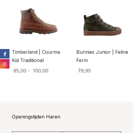
Timberland | Courma
Bunnies Junior | Feline
Kid Traditional
Ferm
Prijsklasse:
95,00
-
100,00
79,95
€ 95,00
Dit
Dit
product
prod
tot
heeft
heef
€ 100,00
meerdere
meer
variaties.
varia
Deze
Dez
optie
opti
Openingstijden Haren
kan
kan
gekozen
gek