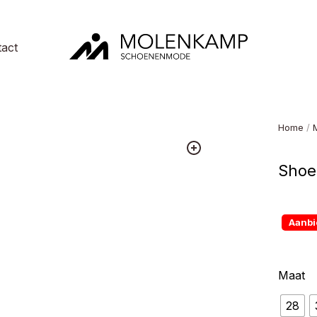
act
Molenkamp
Schoenenmode
Home
/
Shoe
Aanbi
Maat
28