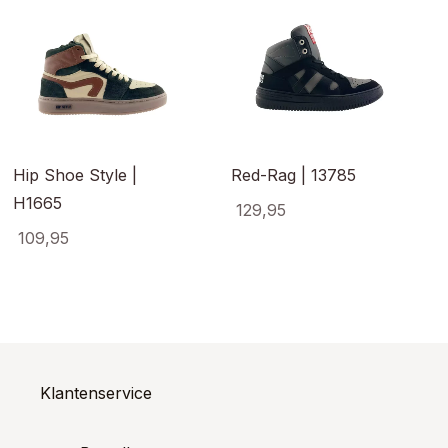
Hip Shoe Style |
Red-Rag | 13785
H1665
129,95
:
109,95
Dit
product
Dit
heeft
ct
product
meerde
heeft
variaties
ere
meerdere
Deze
es.
variaties.
optie
Deze
kan
optie
Klantenservice
gekoze
kan
worden
en
gekozen
op