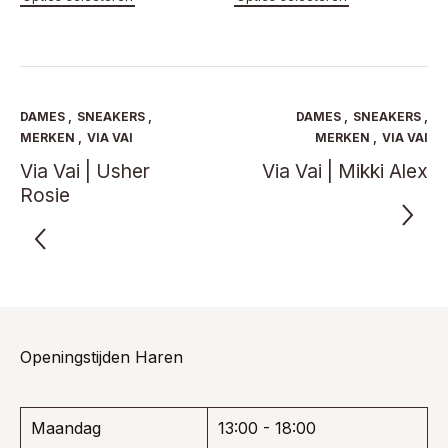
product
product
was:
is:
was:
is:
heeft
heeft
€ 219,95.
€ 142,97.
€ 229,95.
€ 149,47.
meerdere
meerde
variaties.
variaties
Deze
Deze
optie
optie
DAMES
,
SNEAKERS
,
DAMES
,
SNEAKERS
,
kan
kan
MERKEN
,
VIA VAI
MERKEN
,
VIA VAI
gekozen
gekoze
Via Vai | Usher
Via Vai | Mikki Alex
worden
worden
Rosie
op
op
de
de
productpagina
product
Openingstijden Haren
Maandag
13:00 - 18:00