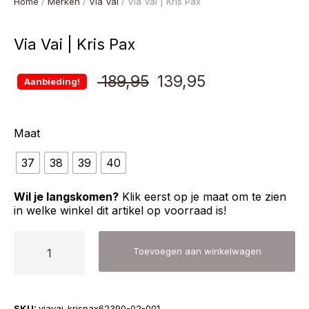
Home
/
Merken
/
Via Vai
/ Via Vai | Kris Pax
Via Vai | Kris Pax
Oorspronkelijke
Huidige
189,95
139,95
Aanbieding!
prijs
prijs
Maat
was:
is:
37
38
39
40
€ 189,95.
€ 139,95.
Wil je langskomen?
Klik eerst op je maat om te zien
in welke winkel dit artikel op voorraad is!
Via
Toevoegen aan winkelwagen
Vai
|
Kris
SKU:
viavai-krispax62390-02-001