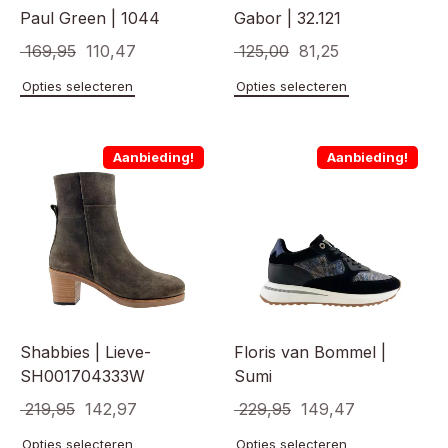
Paul Green | 1044
Gabor | 32.121
Oorspronkelijke
Huidige
Oorspronkelijke
Huidige
169,95
110,47
125,00
81,25
prijs
prijs
prijs
prijs
Dit
Dit
Opties selecteren
Opties selecteren
product
product
was:
is:
was:
is:
heeft
heeft
€ 169,95.
€ 110,47.
€ 125,00.
€ 81,25.
meerdere
meerde
Aanbieding!
Aanbieding!
variaties.
variaties
Deze
Deze
optie
optie
kan
kan
gekozen
gekoze
worden
worden
op
op
de
de
productpagina
product
Shabbies | Lieve-
Floris van Bommel |
SH001704333W
Sumi
Oorspronkelijke
Huidige
Oorspronkelijke
Huidige
219,95
142,97
229,95
149,47
prijs
prijs
prijs
prijs
Dit
Dit
Opties selecteren
Opties selecteren