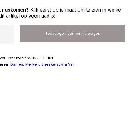
 langskomen?
Klik eerst op je maat om te zien in welke
dit artikel op voorraad is!
Toevoegen aan winkelwagen
avai-usherrosie62362-01-1161
ieën:
Dames
,
Merken
,
Sneakers
,
Via Vai