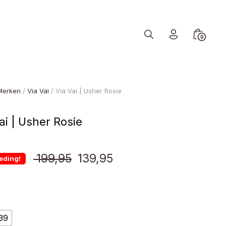
Search
Minicart
0
Toggle
Toggle
Merken
/
Via Vai
/ Via Vai | Usher Rosie
ai | Usher Rosie
Oorspronkelijke
Huidige
199,95
139,95
eding!
prijs
prijs
was:
is:
39
€ 199,95.
€ 139,95.