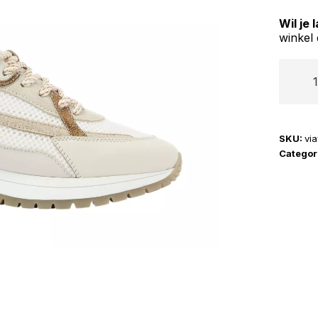
Wil je
winkel 
Via
Vai
|
Usher
SKU:
vi
Rosie
Categor
aantal