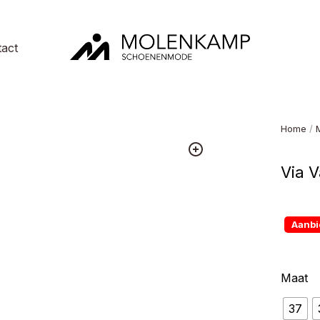
act
Molenkamp
Schoenenmode
Home
/
Via V
Aanbi
Maat
37