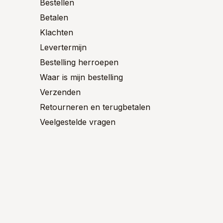
Bestellen
de
de
ctpagina
Betalen
productpagina
product
Klachten
Levertermijn
Bestelling herroepen
Waar is mijn bestelling
Verzenden
Retourneren en terugbetalen
Veelgestelde vragen