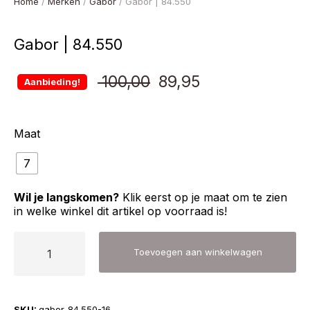
Home
/
Merken
/
Gabor
/ Gabor | 84.550
Gabor | 84.550
Oorspronkelijke
Huidige
100,00
89,95
Aanbieding!
prijs
prijs
Maat
was:
is:
7
€ 100,00.
€ 89,95.
Wil je langskomen?
Klik eerst op je maat om te zien
in welke winkel dit artikel op voorraad is!
Gabor
Toevoegen aan winkelwagen
|
84.550
aantal
SKU:
gabor-84.550-16