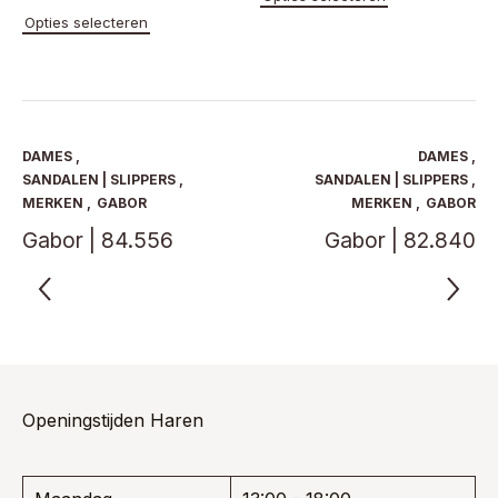
prijs
prijs
product
was:
is:
Dit
Opties selecteren
heeft
product
was:
is:
€ 139,95.
€ 90,97.
meerde
heeft
€ 219,95.
€ 142,97.
variaties
meerdere
Deze
variaties.
optie
Deze
kan
optie
DAMES
,
DAMES
,
gekoze
kan
SANDALEN | SLIPPERS
,
SANDALEN | SLIPPERS
,
worden
gekozen
MERKEN
,
GABOR
MERKEN
,
GABOR
op
worden
Gabor | 84.556
Gabor | 82.840
de
op
product
de
productpagina
Openingstijden Haren