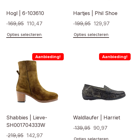
productpagina
Hogl | 6-103610
Hartjes | Phil Shoe
Oorspronkelijke
Huidige
Oorspronkelijke
Huidige
169,95
110,47
199,95
129,97
prijs
prijs
prijs
prijs
Dit
Dit
Opties selecteren
Opties selecteren
product
product
was:
is:
was:
is:
heeft
heeft
€ 169,95.
€ 110,47.
€ 199,95.
€ 129,97.
meerdere
meerde
Aanbieding!
Aanbieding!
variaties.
variaties
Deze
Deze
optie
optie
kan
kan
gekozen
gekoze
worden
worden
op
op
de
de
productpagina
product
Shabbies | Lieve-
Waldlaufer | Harriet
SH001704333W
Oorspronkelijke
Huidige
139,95
90,97
Oorspronkelijke
Huidige
219,95
142,97
prijs
prijs
Dit
Opties selecteren